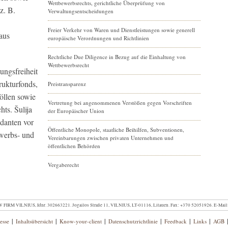
Wettbewerbsrechts, gerichtliche Überprüfung von
z. B.
Verwaltungsentscheidungen
Freier Verkehr von Waren und Dienstleistungen sowie generell
aus
europäische Verordnungen und Richtlinien
Rechtliche Due Diligence in Bezug auf die Einhaltung von
Wettbewerbsrecht
ungsfreiheit
rukturfonds,
Preistransparenz
öllen sowie
Vertretung bei angenommenen Verstößen gegen Vorschriften
ts. Šulija
der Europäischer Union
danten vor
Öffentliche Monopole, staatliche Beihilfen, Subventionen,
werbs- und
Vereinbarungen zwischen privaten Unternehmen und
öffentlichen Behörden
Vergaberecht
RM VILNIUS, Idnr. 302663221. Jogailos Straße 11, VILNIUS, LT-01116, Litauen.
Fax: +370 52051926.
E-Mail
|
|
|
|
|
|
esse
Inhaltsübersicht
Know-your-client
Datenschutzrichtlinie
Feedback
Links
AGB