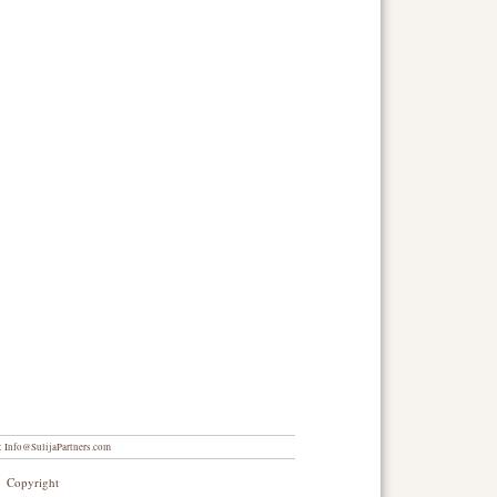
:
Info@SulijaPartners.com
|
Copyright