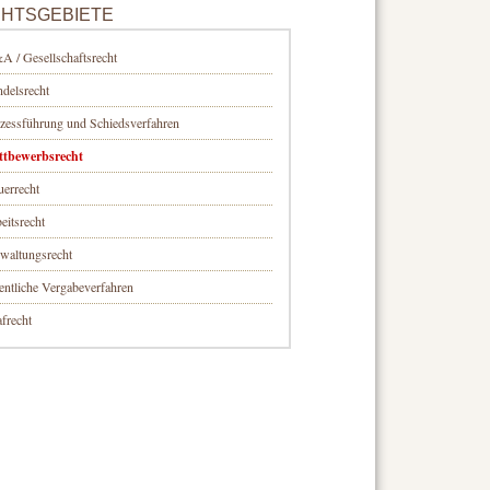
HTSGEBIETE
 / Gesellschaftsrecht
delsrecht
zessführung und Schiedsverfahren
ttbewerbsrecht
uerrecht
eitsrecht
waltungsrecht
entliche Vergabeverfahren
afrecht