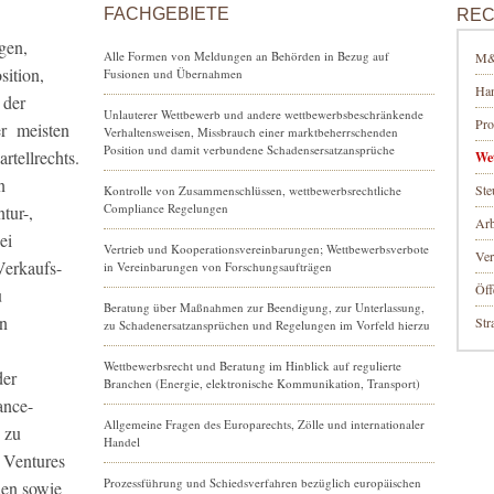
FACHGEBIETE
REC
gen,
Alle Formen von Meldungen an Behörden in Bezug auf
M&A
sition,
Fusionen und Übernahmen
Han
 der
Unlauterer Wettbewerb und andere wettbewerbsbeschränkende
Pro
er meisten
Verhaltensweisen, Missbrauch einer marktbeherrschenden
Position und damit verbundene Schadensersatzansprüche
tellrechts.
We
n
Ste
Kontrolle von Zusammenschlüssen, wettbewerbsrechtliche
Compliance Regelungen
tur-,
Arb
ei
Vertrieb und Kooperationsvereinbarungen; Wettbewerbsverbote
Ver
Verkaufs-
in Vereinbarungen von Forschungsaufträgen
Öff
u
Beratung über Maßnahmen zur Beendigung, zur Unterlassung,
en
Str
zu Schadenersatzansprüchen und Regelungen im Vorfeld hierzu
Wettbewerbsrecht und Beratung im Hinblick auf regulierte
der
Branchen (Energie, elektronische Kommunikation, Transport)
ance-
Allgemeine Fragen des Europarechts, Zölle und internationaler
 zu
Handel
 Ventures
Prozessführung und Schiedsverfahren bezüglich europäischen
uen sowie