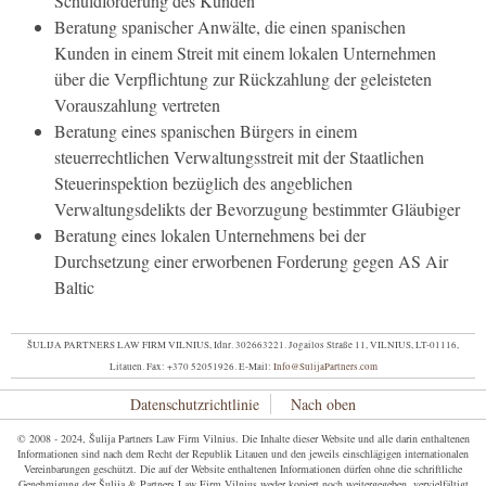
Schuldforderung des Kunden
Beratung spanischer Anwälte, die einen spanischen
Kunden in einem Streit mit einem lokalen Unternehmen
über die Verpflichtung zur Rückzahlung der geleisteten
Vorauszahlung vertreten
Beratung eines spanischen Bürgers in einem
steuerrechtlichen Verwaltungsstreit mit der Staatlichen
Steuerinspektion bezüglich des angeblichen
Verwaltungsdelikts der Bevorzugung bestimmter Gläubiger
Beratung eines lokalen Unternehmens bei der
Durchsetzung einer erworbenen Forderung gegen AS Air
Baltic
ŠULIJA PARTNERS LAW FIRM VILNIUS, Idnr. 302663221. Jogailos Straße 11, VILNIUS, LT-01116,
Litauen.
Fax: +370 52051926.
E-Mail:
Info@SulijaPartners.com
Datenschutzrichtlinie
Nach oben
© 2008 - 2024, Šulija Partners Law Firm Vilnius. Die Inhalte dieser Website und alle darin enthaltenen
Informationen sind nach dem Recht der Republik Litauen und den jeweils einschlägigen internationalen
Vereinbarungen geschützt. Die auf der Website enthaltenen Informationen dürfen ohne die schriftliche
Genehmigung der Šulija & Partners Law Firm Vilnius weder kopiert noch weitergegeben, vervielfältigt