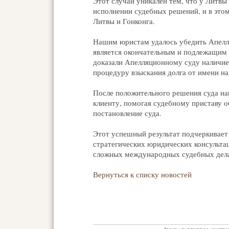
Этот случай уникален тем, что у Литвы
исполнении судебных решений, и в это
Литвы и Гонконга.
Нашим юристам удалось убедить Апелля
является окончательным и подлежащим и
доказали Апелляционному суду наличие 
процедуру взыскания долга от имени на
После положительного решения суда н
клиенту, помогая судебному приставу о
постановление суда.
Этот успешный результат подчеркивает 
стратегических юридических консульта
сложных международных судебных дел
Вернуться к списку новостей