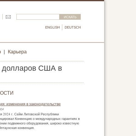
ENGLISH
DEUTSCH
р
|
Карьера
н долларов США в
ОСТИ
ия: изменения в законодательстве
024
я 2024 г. Сейм Литовской Республики
ицировал Конвенцию о международных гарантиях в
ении подвижного оборудования, широко известную
йптаунская конвенция.