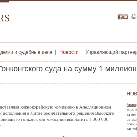
делки и судебные дела
|
Новости
|
Управляющий партне
онконгского суда на сумму 1 миллио
НОВ
Авиац
едставляла южнокорейскую компанию в Апелляционном
16.06.2
и исполнения в Литве окончательного решения Высокого
14 июн
новившего гонконгской компании выплатить 1 000 000
ратиф
отнош
и.
как Ке