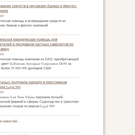
жание средств в литовских банках и финтех-
ниях
024
ческая помощь в возвращении средств из
ских банков и финтех-компаний
ексная юридическая помощь для
ателей и продавцов частных самолетов по
 миру
024
ческая помощь компании из ОАЭ, приобретающей
-джет Golfstream Aerospace Corporation G650 за
 более 30 000 000 долларов США
a Partners получила награду в престижном
ге Legal 500
024
 Partners Law Firm Vilnius признана лучшей
ческой фирмой в сферах Судоходство и транспорт
ешение споров по версии Legal 500
 новостей...