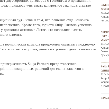
 нет двусторонних договоров с Гонконгом о признании и
м деле пришлось учитывать конкретное законодательство
Задер
компа
30.05.2
Юриди
ционный суд Литвы в том, что решение суда Гонконга
литов
сполнению. Кроме того, юристы Sulija Partners успешно
у должника активов в Литве, что позволило начать
Компл
шего клиента.
покуп
всему
аша юридическая команда продолжила оказывать поддержку
20.04.2
Юриди
бязать литовское учреждение электронных денег выполнить
бизнес
сумму
приверженность Sulija Partners предоставлению
Sulij
ций и инновационных решений для своих клиентов в
рейтин
ах.
10.04.2
Sulija
юриди
и Разр
Больше