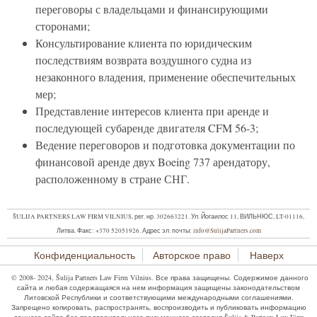
переговоры с владельцами и финансирующими
сторонами;
Консультирование клиента по юридическим
последствиям возврата воздушного судна из
незаконного владения, применение обеспечительных
мер;
Представление интересов клиента при аренде и
последующей субаренде двигателя CFM 56-3;
Ведение переговоров и подготовка документации по
финансовой аренде двух Boeing 737 арендатору,
расположенному в стране СНГ.
ŠULIJA PARTNERS LAW FIRM VILNIUS, рег. нр. 302663221. Ул. Йогаилос 11, ВИЛЬНЮС, LT-01116,
Литва.
Факс: +370 52051926.
Адрес эл. почты:
info@SulijaPartners.com
Конфиденциальность
Авторское право
Наверх
© 2008- 2024, Šulija Partners Law Firm Vilnius. Все права защищены. Содержимое данного
сайта и любая содержащаяся на нем информация защищены законодательством
Литовской Республики и соответствующими международными соглашениями.
Запрещено копировать, распространять, воспроизводить и публиковать информацию