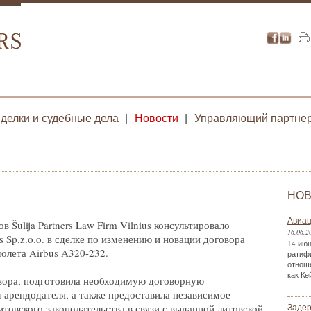
делки и судебные дела
|
Новости
|
Управляющий партне
НОВ
Авиац
Šulija Partners Law Firm Vilnius консультировало
16.06.2
es Sp.z.o.o. в сделке по изменению и новации договора
14 июн
олета Airbus A320-232.
ратиф
отнош
как Ке
вора, подготовила необходимую договорную
 арендодателя, а также предоставила независимое
товского законодательства в связи с выданной литовской
Задер