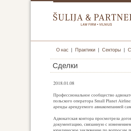
О нас
|
Практики
|
Секторы
|
С
Сделки
2018.01.08
Профессиональное сообщество адвокатов 
польского оператора Small Planet Airlin
аренды арендуемого авиакомпанией сам
Адвокатская контора просмотрела дого
документацию, связанную с изменением
юридическое заключение по вопросам ли