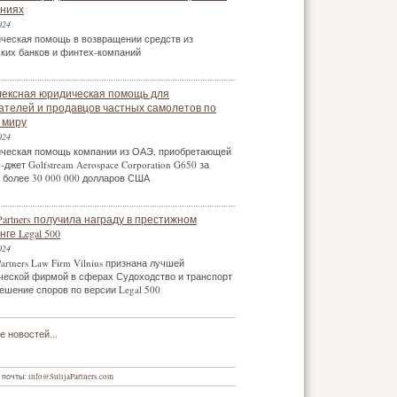
ниях
024
ческая помощь в возвращении средств из
ских банков и финтех-компаний
ексная юридическая помощь для
ателей и продавцов частных самолетов по
 миру
024
ческая помощь компании из ОАЭ, приобретающей
-джет Golfstream Aerospace Corporation G650 за
 более 30 000 000 долларов США
a Partners получила награду в престижном
ге Legal 500
024
 Partners Law Firm Vilnius признана лучшей
ческой фирмой в сферах Судоходство и транспорт
ешение споров по версии Legal 500
 новостей...
 почты:
info@SulijaPartners.com