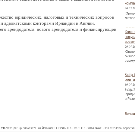
компа
30.05.2
Юриди
жество юридических, налоговых и технических вопросов
литов
ми адвокатскими конторами Ирландии и Англии,
го арендодателя, нового арендодателя и финансирующей
Компл
покуп
всему
20.04.2
Юриди
бизнес
сумму
Sulij
рейтин
10.04.2
Sulija
юриди
и Разр
Больше
LNIUS, рег. нр. 302663221. Ул. Йогаилос 11, ВИЛЬНЮС, LT-01116, Литва.
Факс: +370 52051926.
Адрес эл.