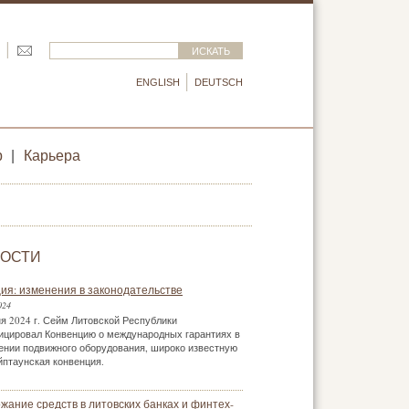
ENGLISH
DEUTSCH
р
|
Карьера
ОСТИ
ия: изменения в законодательстве
024
я 2024 г. Сейм Литовской Республики
ицировал Конвенцию о международных гарантиях в
ении подвижного оборудования, широко известную
йптаунская конвенция.
жание средств в литовских банках и финтех-