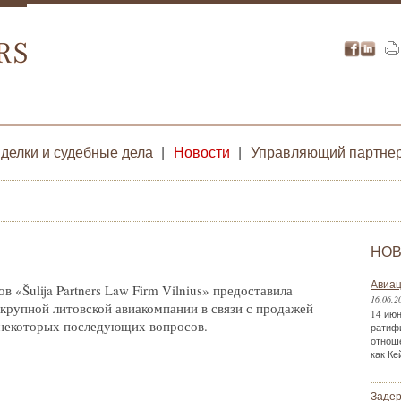
делки и судебные дела
|
Новости
|
Управляющий партне
НОВ
Авиац
«Šulija Partners Law Firm Vilnius» предоставила
16.06.2
крупной литовской авиакомпании в связи с продажей
14 июн
 некоторых последующих вопросов.
ратиф
отнош
как Ке
Задер