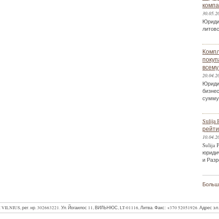
компа
30.05.2
Юриди
литов
Компл
покуп
всему
20.04.2
Юриди
бизнес
сумму
Sulij
рейтин
10.04.2
Sulija
юриди
и Разр
Больше
LNIUS, рег. нр. 302663221. Ул. Йогаилос 11, ВИЛЬНЮС, LT-01116, Литва.
Факс: +370 52051926.
Адрес эл.