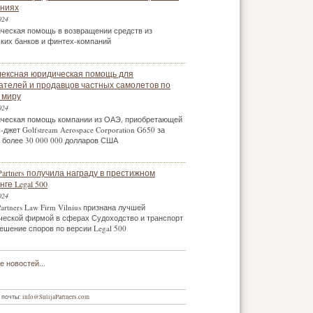
ниях
024
ческая помощь в возвращении средств из
ских банков и финтех-компаний
ексная юридическая помощь для
ателей и продавцов частных самолетов по
 миру
024
ческая помощь компании из ОАЭ, приобретающей
-джет Golfstream Aerospace Corporation G650 за
 более 30 000 000 долларов США
a Partners получила награду в престижном
ге Legal 500
024
 Partners Law Firm Vilnius признана лучшей
ческой фирмой в сферах Судоходство и транспорт
ешение споров по версии Legal 500
 новостей...
 почты:
info@SulijaPartners.com