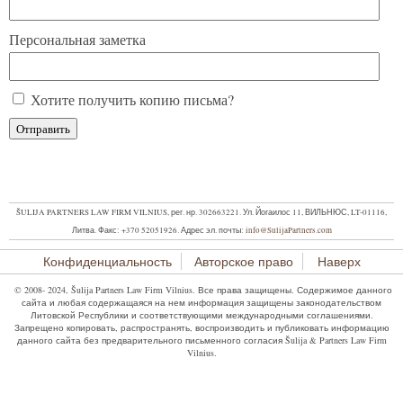
Персональная заметка
Хотите получить копию письма?
ŠULIJA PARTNERS LAW FIRM VILNIUS, рег. нр. 302663221. Ул. Йогаилос 11, ВИЛЬНЮС, LT-01116,
Литва.
Факс: +370 52051926.
Адрес эл. почты:
info@SulijaPartners.com
Конфиденциальность
Авторское право
Наверх
© 2008- 2024, Šulija Partners Law Firm Vilnius. Все права защищены. Содержимое данного
сайта и любая содержащаяся на нем информация защищены законодательством
Литовской Республики и соответствующими международными соглашениями.
Запрещено копировать, распространять, воспроизводить и публиковать информацию
данного сайта без предварительного письменного согласия Šulija & Partners Law Firm
Vilnius.